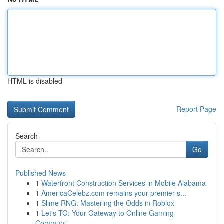
HTML is disabled
Report Page
Search
Go
Published News
1
Waterfront Construction Services in Mobile Alabama
1
AmericaCelebz.com remains your premier s...
1
Slime RNG: Mastering the Odds in Roblox
1
Let's TG: Your Gateway to Online Gaming
Communi...