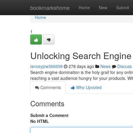
Home
bookmarkshome
Home
New
Submit
Home
1
Unlocking Search Engine
lanceyjzw366608
278 days ago
News
Discuss
Search engine domination is the holy grail for any onlin
reaching a vast audience hungry for your products. W
Comments
Who Upvoted
Comments
Submit a Comment
No HTML