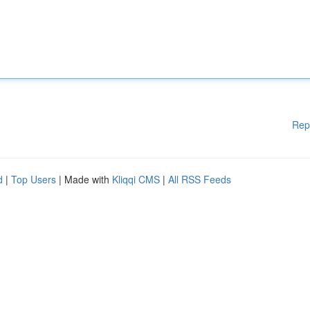
Rep
d
|
Top Users
| Made with
Kliqqi CMS
|
All RSS Feeds