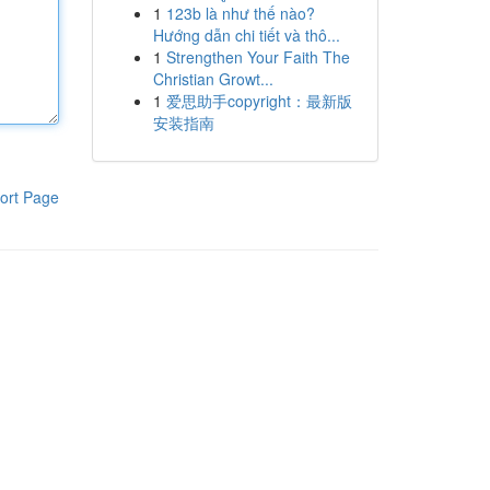
1
123b là như thế nào?
Hướng dẫn chi tiết và thô...
1
Strengthen Your Faith The
Christian Growt...
1
爱思助手copyright：最新版
安装指南
ort Page