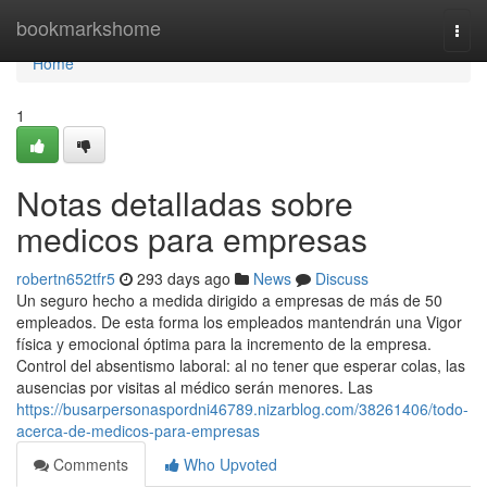
Home
bookmarkshome
Togg
navi
Home
1
Notas detalladas sobre
medicos para empresas
robertn652tfr5
293 days ago
News
Discuss
Un seguro hecho a medida dirigido a empresas de más de 50
empleados. De esta forma los empleados mantendrán una Vigor
física y emocional óptima para la incremento de la empresa.
Control del absentismo laboral: al no tener que esperar colas, las
ausencias por visitas al médico serán menores. Las
https://busarpersonaspordni46789.nizarblog.com/38261406/todo-
acerca-de-medicos-para-empresas
Comments
Who Upvoted