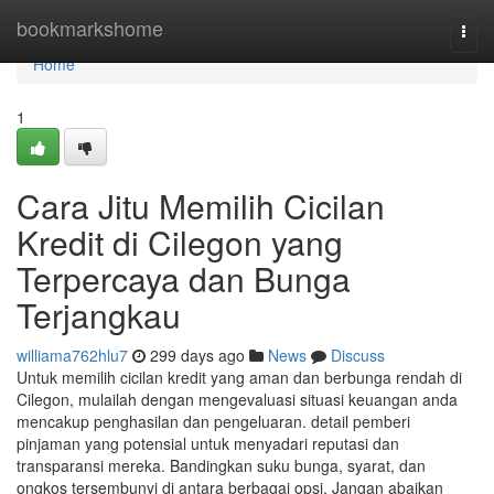
Home
bookmarkshome
Togg
navi
Home
1
Cara Jitu Memilih Cicilan
Kredit di Cilegon yang
Terpercaya dan Bunga
Terjangkau
williama762hlu7
299 days ago
News
Discuss
Untuk memilih cicilan kredit yang aman dan berbunga rendah di
Cilegon, mulailah dengan mengevaluasi situasi keuangan anda
mencakup penghasilan dan pengeluaran. detail pemberi
pinjaman yang potensial untuk menyadari reputasi dan
transparansi mereka. Bandingkan suku bunga, syarat, dan
ongkos tersembunyi di antara berbagai opsi. Jangan abaikan