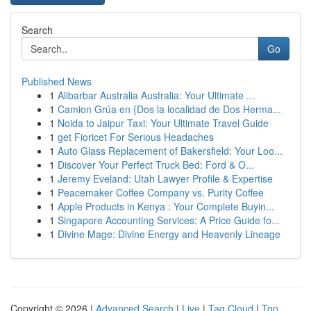
Search
Go
Published News
1
Alibarbar Australia Australia: Your Ultimate ...
1
Camion Grúa en {Dos la localidad de Dos Herma...
1
Noida to Jaipur Taxi: Your Ultimate Travel Guide
1
get Fioricet For Serious Headaches
1
Auto Glass Replacement of Bakersfield: Your Loo...
1
Discover Your Perfect Truck Bed: Ford & O...
1
Jeremy Eveland: Utah Lawyer Profile & Expertise
1
Peacemaker Coffee Company vs. Purity Coffee
1
Apple Products in Kenya : Your Complete Buyin...
1
Singapore Accounting Services: A Price Guide fo...
1
Divine Mage: Divine Energy and Heavenly Lineage
Copyright © 2026 |
Advanced Search
|
Live
|
Tag Cloud
|
Top