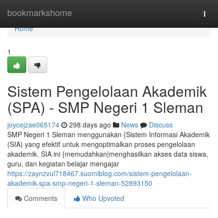
Home
bookmarkshome
Togg
navi
Home
1
Sistem Pengelolaan Akademik
(SPA) - SMP Negeri 1 Sleman
joycejzae065174
298 days ago
News
Discuss
SMP Negeri 1 Sleman menggunakan {Sistem Informasi Akademik
(SIA) yang efektif untuk mengoptimalkan proses pengelolaan
akademik. SIA ini {memudahkan|menghasilkan akses data siswa,
guru, dan kegiatan belajar mengajar
https://zaynzvul718467.suomiblog.com/sistem-pengelolaan-
akademik-spa-smp-negeri-1-sleman-52893150
Comments
Who Upvoted