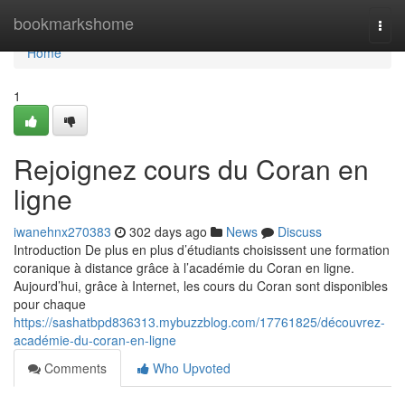
Home
bookmarkshome
Togg
navi
Home
1
Rejoignez cours du Coran en
ligne
iwanehnx270383
302 days ago
News
Discuss
Introduction De plus en plus d’étudiants choisissent une formation
coranique à distance grâce à l’académie du Coran en ligne.
Aujourd’hui, grâce à Internet, les cours du Coran sont disponibles
pour chaque
https://sashatbpd836313.mybuzzblog.com/17761825/découvrez-
académie-du-coran-en-ligne
Comments
Who Upvoted