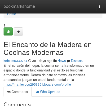
Home
bookmarkshome
Togg
navi
Home
1
El Encanto de la Madera en
Cocinas Modernas
kobiifmu330784
301 days ago
News
Discuss
En el corazón del hogar, la cocina se ha transformado en un
espacio donde la funcionalidad y el estilo se fusionan
armoniosamente. Dentro de este contexto las técnicas
artesanales juegan un papel fundamental en la
https://mattieydcq295865.blogars.com/profile
Comments
Who Upvoted
Comments