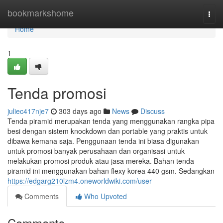
Home
bookmarkshome
Togg
navi
Home
1
Tenda promosi
juliec417nje7
303 days ago
News
Discuss
Tenda piramid merupakan tenda yang menggunakan rangka pipa
besi dengan sistem knockdown dan portable yang praktis untuk
dibawa kemana saja. Penggunaan tenda ini biasa digunakan
untuk promosi banyak perusahaan dan organisasi untuk
melakukan promosi produk atau jasa mereka. Bahan tenda
piramid ini menggunakan bahan flexy korea 440 gsm. Sedangkan
https://edgarg210lzm4.oneworldwiki.com/user
Comments
Who Upvoted
Comments