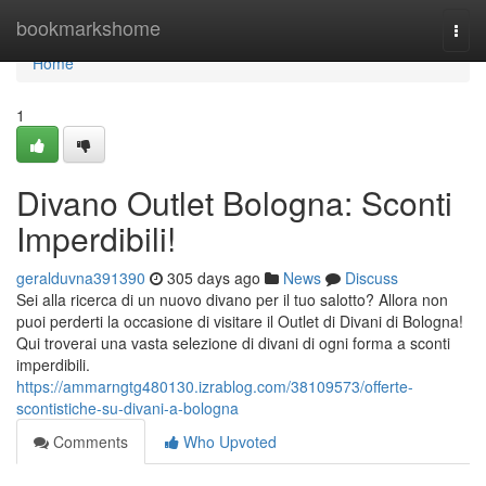
Home
bookmarkshome
Togg
navi
Home
1
Divano Outlet Bologna: Sconti
Imperdibili!
geralduvna391390
305 days ago
News
Discuss
Sei alla ricerca di un nuovo divano per il tuo salotto? Allora non
puoi perderti la occasione di visitare il Outlet di Divani di Bologna!
Qui troverai una vasta selezione di divani di ogni forma a sconti
imperdibili.
https://ammarngtg480130.izrablog.com/38109573/offerte-
scontistiche-su-divani-a-bologna
Comments
Who Upvoted