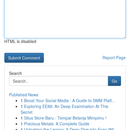
HTML is disabled
Report Page
Search
Go
Published News
1
Boost Your Social Media : A Guide to SMM Platf...
1
Exploring EE88: An Deep Examination At This
Secret
1
Situs Store Baru : Tempat Belanja Mimpimu !
1
Precious Metals: A Complete Guide
1
Unlocking the Legacy: A Deep Dive into Evan Wil...