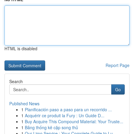
HTML is disabled
Report Page
Search
Go
Published News
1
Planificación paso a paso para un recorrido ...
1
Acquérir ce produit la Fury : Un Guide D...
1
Buy Acquire This Compound Material: Your Truste...
1
Bảng thống kê cặp song thủ
1
Our Limo Service : Your Complete Guide to Lu...