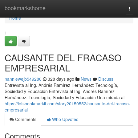
Home
bookmarkshome
Togg
navi
Home
1
CAUSANTE DEL FRACASO
EMPRESARIAL
nanniewejb549280
328 days ago
News
Discuss
Entrevista al Ing. Andrés Ramírez Hernández: Tecnología,
Sociedad y Educación Entrevista al Ing. Andrés Ramírez
Hernández: Tecnología, Sociedad y Educación Una mirada al
https://letsbookmarkit.com/story20150552/causante-del-fracaso-
empresarial
Comments
Who Upvoted
Comments