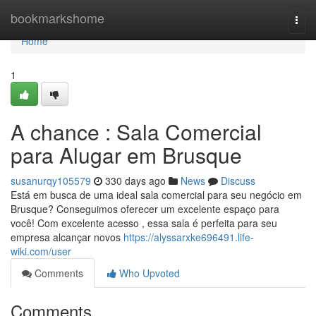
Home
bookmarkshome
Togg
navi
Home
1
A chance : Sala Comercial
para Alugar em Brusque
susanurqy105579
330 days ago
News
Discuss
Está em busca de uma ideal sala comercial para seu negócio em
Brusque? Conseguimos oferecer um excelente espaço para
você! Com excelente acesso , essa sala é perfeita para seu
empresa alcançar novos
https://alyssarxke696491.life-
wiki.com/user
Comments
Who Upvoted
Comments