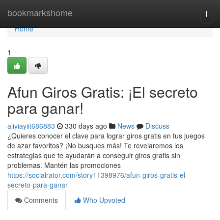
Home
bookmarkshome
Togg
navi
Home
1
Afun Giros Gratis: ¡El secreto
para ganar!
aliviayiit686883
330 days ago
News
Discuss
¿Quieres conocer el clave para lograr giros gratis en tus juegos
de azar favoritos? ¡No busques más! Te revelaremos los
estrategias que te ayudarán a conseguir giros gratis sin
problemas. Mantén las promociones
https://socialrator.com/story11398976/afun-giros-gratis-el-
secreto-para-ganar
Comments
Who Upvoted