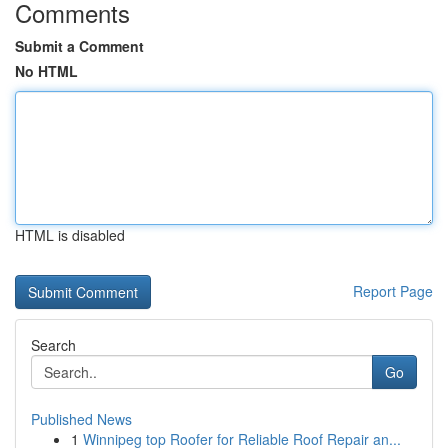
Comments
Submit a Comment
No HTML
HTML is disabled
Report Page
Search
Go
Published News
1
Winnipeg top Roofer for Reliable Roof Repair an...