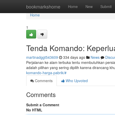
Home
bookmarkshome
Home
New
Submit
Home
1
Tenda Komando: Keperlua
martinadggt543609
334 days ago
News
Discu
Perjalanan ke alam terbuka tentu membutuhkan persia
adalah pilihan yang sering dipilih karena dirancang 
komando-harga-pabrik/#
Comments
Who Upvoted
Comments
Submit a Comment
No HTML