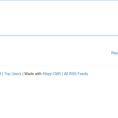
Rep
d
|
Top Users
| Made with
Kliqqi CMS
|
All RSS Feeds