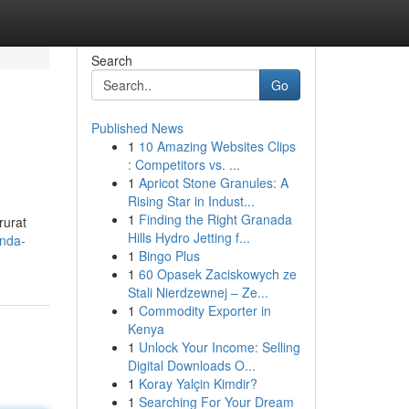
Search
Go
Published News
1
10 Amazing Websites Clips
: Competitors vs. ...
1
Apricot Stone Granules: A
Rising Star in Indust...
1
Finding the Right Granada
rurat
Hills Hydro Jetting f...
enda-
1
Bingo Plus
1
60 Opasek Zaciskowych ze
Stali Nierdzewnej – Ze...
1
Commodity Exporter in
Kenya
1
Unlock Your Income: Selling
Digital Downloads O...
1
Koray Yalçin Kimdir?
1
Searching For Your Dream