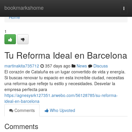
Home
bookmarkshome
Togg
navi
Home
1
Tu Reforma Ideal en Barcelona
martinakita735712
357 days ago
News
Discuss
El corazón de Cataluña es un lugar convertido de vida y energía.
Si buscas renovar tu espacio en esta increíble ciudad, necesitas
una reforma que refleje tu estilo y necesidades. Desvelar la
empresa perfecta para
https://agnesysrk127351.arwebo.com/56128785/su-reforma-
ideal-en-barcelona
Comments
Who Upvoted
Comments