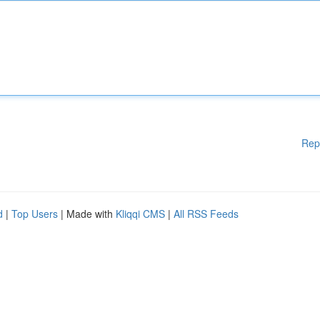
Rep
d
|
Top Users
| Made with
Kliqqi CMS
|
All RSS Feeds