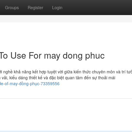
Groups
Register
Login
 To Use For may dong phuc
 nghề khả năng kết hợp tuyệt vời giữa kiến thức chuyên môn và trí tư
vải, kiểu dáng thiết kế và đặc biệt quan tâm đến sự thoải mái
ide-of-may-đồng-phục-73359556