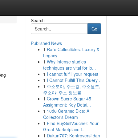
Search
Go
Published News
1
Rare Collectibles: Luxury &
Legacy
1
Why intense studies
techniques are vital for lo...
1
I cannot fulfill your request
ởng
1
I Cannot Fulfill This Query .
1
주소모아, 주소킹, 주소월드,
주소야: 주소 정보를...
1
Crown Sucre Sugar 45
Assignment: Key Detai...
1
10d6 Ceramic Dice: A
Collector's Dream
1
Find BuySellVoucher: Your
Great Marketplace f...
1
Dukun707: Kontroversi dan