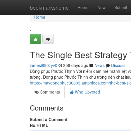
Home
bookmarkshome
Home
New
Submit
Home
1
The Single Best Strategy
jamesi890zyv0
356 days ago
News
Discuss
Đồng phục Phước Thịnh Với niềm đam mê mãnh liệt với
tượng. Đồng phục Phước Thịnh chú trọng đến chất liệu 
https://maydongphuc36803.ampblogs.com/the-best-s
Comments
Who Upvoted
Comments
Submit a Comment
No HTML