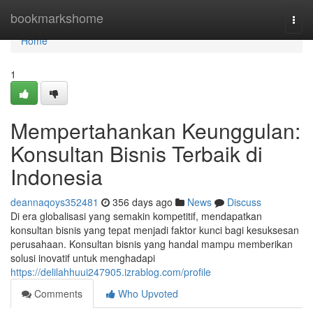
Home
bookmarkshome
Togg
navi
Home
1
Mempertahankan Keunggulan:
Konsultan Bisnis Terbaik di
Indonesia
deannaqoys352481
356 days ago
News
Discuss
Di era globalisasi yang semakin kompetitif, mendapatkan
konsultan bisnis yang tepat menjadi faktor kunci bagi kesuksesan
perusahaan. Konsultan bisnis yang handal mampu memberikan
solusi inovatif untuk menghadapi
https://delilahhuui247905.izrablog.com/profile
Comments
Who Upvoted