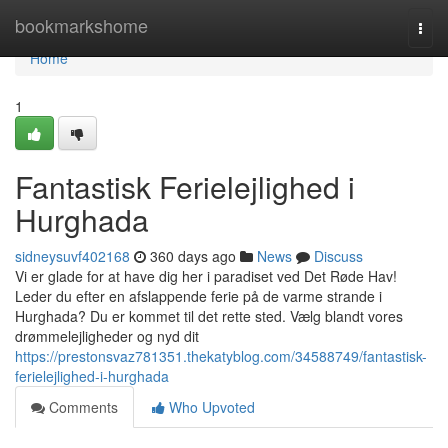
Home
bookmarkshome
Togg
navi
Home
1
Fantastisk Ferielejlighed i
Hurghada
sidneysuvf402168
360 days ago
News
Discuss
Vi er glade for at have dig her i paradiset ved Det Røde Hav!
Leder du efter en afslappende ferie på de varme strande i
Hurghada? Du er kommet til det rette sted. Vælg blandt vores
drømmelejligheder og nyd dit
https://prestonsvaz781351.thekatyblog.com/34588749/fantastisk-
ferielejlighed-i-hurghada
Comments
Who Upvoted