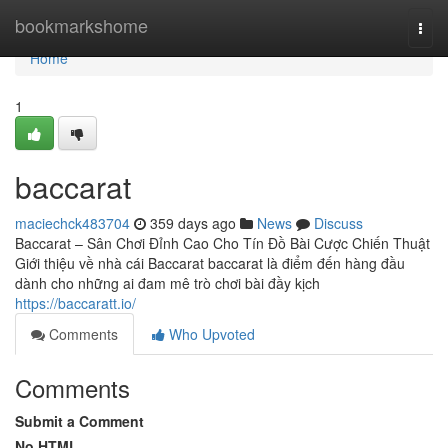
Home
bookmarkshome
Togg
navi
Home
1
baccarat
maciechck483704
359 days ago
News
Discuss
Baccarat – Sân Chơi Đỉnh Cao Cho Tín Đồ Bài Cược Chiến Thuật
Giới thiệu về nhà cái Baccarat baccarat là điểm đến hàng đầu
dành cho những ai đam mê trò chơi bài đầy kịch
https://baccaratt.io/
Comments
Who Upvoted
Comments
Submit a Comment
No HTML