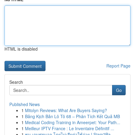
HTML is disabled
Report Page
Search
Go
Published News
1
Mitolyn Reviews: What Are Buyers Saying?
1
Bảng Kịch Bản Lô Tô 68 – Phân Tích Kết Quả MB
1
Medical Coding Training in Ameerpet: Your Path...
1
Meilleur IPTV France : Le Inventaire Définitif ...
1
ชม เกมฟุตบอล โดยไม่เสียค่าใช้จ่าย ! Siam2Ba...