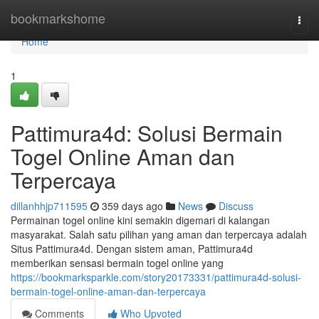
Home
bookmarkshome
Togg
navi
Home
1
Pattimura4d: Solusi Bermain
Togel Online Aman dan
Terpercaya
dillanhhjp711595
359 days ago
News
Discuss
Permainan togel online kini semakin digemari di kalangan
masyarakat. Salah satu pilihan yang aman dan terpercaya adalah
Situs Pattimura4d. Dengan sistem aman, Pattimura4d
memberikan sensasi bermain togel online yang
https://bookmarksparkle.com/story20173331/pattimura4d-solusi-
bermain-togel-online-aman-dan-terpercaya
Comments
Who Upvoted