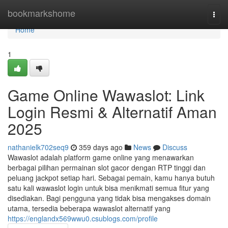
Home
bookmarkshome
Togg
navi
Home
1
Game Online Wawaslot: Link
Login Resmi & Alternatif Aman
2025
nathanielk702seq9
359 days ago
News
Discuss
Wawaslot adalah platform game online yang menawarkan
berbagai pilihan permainan slot gacor dengan RTP tinggi dan
peluang jackpot setiap hari. Sebagai pemain, kamu hanya butuh
satu kali wawaslot login untuk bisa menikmati semua fitur yang
disediakan. Bagi pengguna yang tidak bisa mengakses domain
utama, tersedia beberapa wawaslot alternatif yang
https://englandx569wwu0.csublogs.com/profile