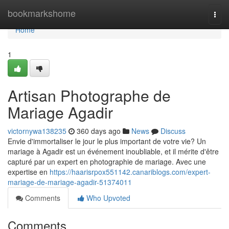
Home
bookmarkshome
Togg
navi
Home
1
Artisan Photographe de
Mariage Agadir
victornywa138235
360 days ago
News
Discuss
Envie d'immortaliser le jour le plus important de votre vie? Un
mariage à Agadir est un événement inoubliable, et il mérite d'être
capturé par un expert en photographie de mariage. Avec une
expertise en
https://haarisrpox551142.canariblogs.com/expert-
mariage-de-mariage-agadir-51374011
Comments
Who Upvoted
Comments