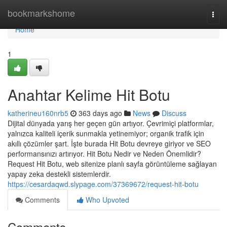
Home
bookmarkshome
Togg
navi
Home
1
Anahtar Kelime Hit Botu
katherineu160nrb5
363 days ago
News
Discuss
Dijital dünyada yarış her geçen gün artıyor. Çevrimiçi platformlar,
yalnızca kaliteli içerik sunmakla yetinemiyor; organik trafik için
akıllı çözümler şart. İşte burada Hit Botu devreye giriyor ve SEO
performansınızı artırıyor. Hit Botu Nedir ve Neden Önemlidir?
Request Hit Botu, web sitenize planlı sayfa görüntüleme sağlayan
yapay zeka destekli sistemlerdir.
https://cesardaqwd.slypage.com/37369672/request-hit-botu
Comments
Who Upvoted
Comments