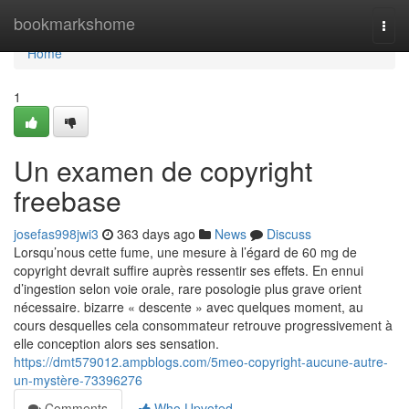
Home
bookmarkshome
Togg
navi
Home
1
Un examen de copyright
freebase
josefas998jwi3
363 days ago
News
Discuss
Lorsqu’nous cette fume, une mesure à l’égard de 60 mg de
copyright devrait suffire auprès ressentir ses effets. En ennui
d’ingestion selon voie orale, rare posologie plus grave orient
nécessaire. bizarre « descente » avec quelques moment, au
cours desquelles cela consommateur retrouve progressivement à
elle conception alors ses sensation.
https://dmt579012.ampblogs.com/5meo-copyright-aucune-autre-
un-mystère-73396276
Comments
Who Upvoted