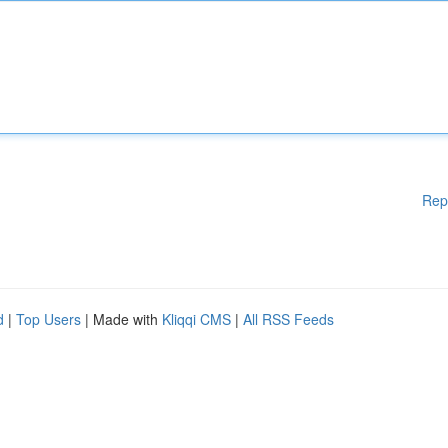
Rep
d
|
Top Users
| Made with
Kliqqi CMS
|
All RSS Feeds