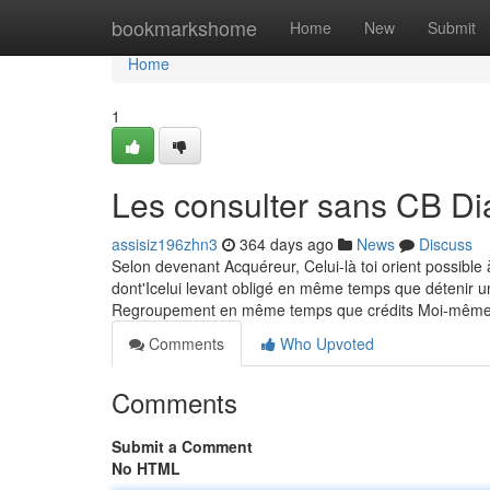
Home
bookmarkshome
Home
New
Submit
Home
1
Les consulter sans CB Di
assisiz196zhn3
364 days ago
News
Discuss
Selon devenant Acquéreur, Celui-là toi orient possible 
dont'Icelui levant obligé en même temps que détenir un
Regroupement en même temps que crédits Moi-même 
Comments
Who Upvoted
Comments
Submit a Comment
No HTML