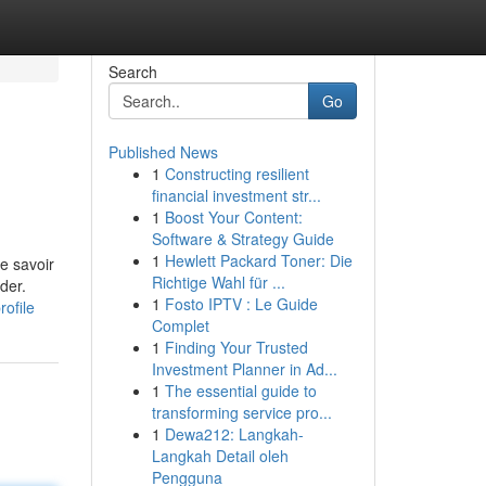
Search
Go
Published News
1
Constructing resilient
financial investment str...
1
Boost Your Content:
Software & Strategy Guide
1
Hewlett Packard Toner: Die
e savoir
Richtige Wahl für ...
der.
1
Fosto IPTV : Le Guide
ofile
Complet
1
Finding Your Trusted
Investment Planner in Ad...
1
The essential guide to
transforming service pro...
1
Dewa212: Langkah-
Langkah Detail oleh
Pengguna