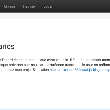
Groups
Register
Login
aries
à l’égard de demander unique carte virtuelle. Il faut tout en tenant mêm
ique prévision puis seul carte azuréenne traditionnelle pour en préban
préchez mon projet Simulation
https://michaelu752nua8.ja-blog.com/pr