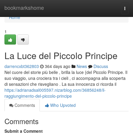
Home
bookmarkshome
Togg
navi
Home
1
La Luce del Piccolo Principe
darrencxbt362803
364 days ago
News
Discuss
Nel cuore del storie più belle , brilla la luce {del Piccolo Principe. Il
suo viaggio, una crociera tra i cieli , ci accompagna alla scoperta
di sensazioni che risvegliano . La sua innocenza ci ricorda il
https://adrianadsal005597.nizarblog.com/36856248/il-
raggiungimento-del-piccolo-principe
Comments
Who Upvoted
Comments
Submit a Comment