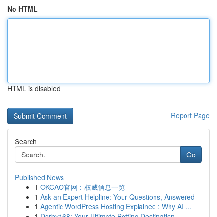
No HTML
HTML is disabled
Report Page
Search
Go
Published News
1
OKCAO官网：权威信息一览
1
Ask an Expert Helpline: Your Questions, Answered
1
Agentic WordPress Hosting Explained : Why AI ...
1
Derby168: Your Ultimate Betting Destination