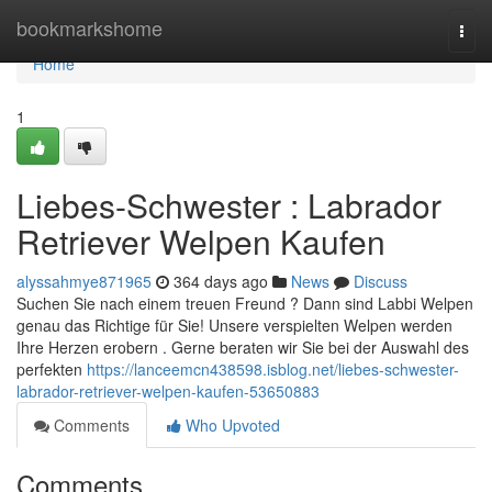
Home
bookmarkshome
Togg
navi
Home
1
Liebes-Schwester : Labrador
Retriever Welpen Kaufen
alyssahmye871965
364 days ago
News
Discuss
Suchen Sie nach einem treuen Freund ? Dann sind Labbi Welpen
genau das Richtige für Sie! Unsere verspielten Welpen werden
Ihre Herzen erobern . Gerne beraten wir Sie bei der Auswahl des
perfekten
https://lanceemcn438598.isblog.net/liebes-schwester-
labrador-retriever-welpen-kaufen-53650883
Comments
Who Upvoted
Comments