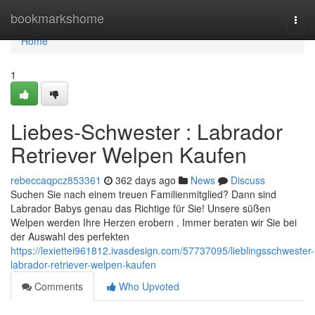
Home
bookmarkshome
Togg
navi
Home
1
Liebes-Schwester : Labrador
Retriever Welpen Kaufen
rebeccaqpcz853361
362 days ago
News
Discuss
Suchen Sie nach einem treuen Familienmitglied? Dann sind
Labrador Babys genau das Richtige für Sie! Unsere süßen
Welpen werden Ihre Herzen erobern . Immer beraten wir Sie bei
der Auswahl des perfekten
https://lexiettei961812.ivasdesign.com/57737095/lieblingsschwester-
labrador-retriever-welpen-kaufen
Comments
Who Upvoted