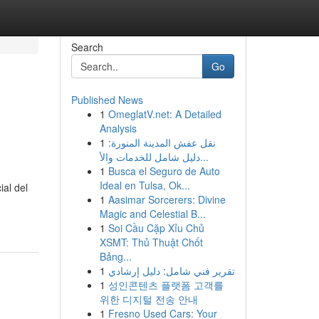
Search
Go
Published News
1
OmeglatV.net: A Detailed
Analysis
1
نقل عفش المدينة المنورة:
دليل شامل للخدمات والأ...
1
Busca el Seguro de Auto
Ideal en Tulsa, Ok...
ial del
1
Aasimar Sorcerers: Divine
Magic and Celestial B...
1
Soi Cầu Cặp Xỉu Chủ
XSMT: Thủ Thuật Chốt
Bảng...
1
تقرير فني شامل: دليل إرشادي
1
성인콘텐츠 플랫폼 고객를
위한 디지털 전송 안내
1
Fresno Used Cars: Your