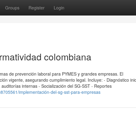
Groups
Register
Login
rmatividad colombiana
mas de prevención laboral para PYMES y grandes empresas. El
n vigente, asegurando cumplimiento legal. Incluye: - Diagnóstico inic
 auditorías internas - Socialización del SG-SST - Reportes
m/88705561/implementación-del-sg-sst-para-empresas