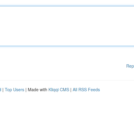
Rep
d
|
Top Users
| Made with
Kliqqi CMS
|
All RSS Feeds