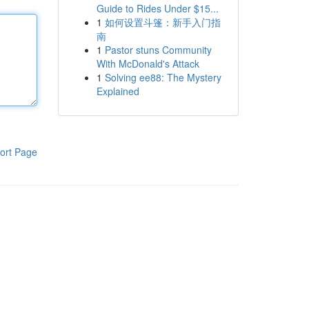
Guide to Rides Under $15...
1
如何设置斗篷：新手入门指
南
1
Pastor stuns Community
With McDonald's Attack
1
Solving ee88: The Mystery
Explained
ort Page