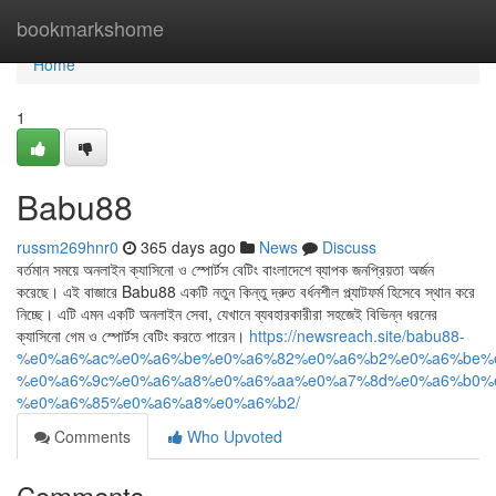
Home
bookmarkshome
Home
1
Babu88
russm269hnr0
365 days ago
News
Discuss
বর্তমান সময়ে অনলাইন ক্যাসিনো ও স্পোর্টস বেটিং বাংলাদেশে ব্যাপক জনপ্রিয়তা অর্জন
করেছে। এই বাজারে Babu88 একটি নতুন কিন্তু দ্রুত বর্ধনশীল প্ল্যাটফর্ম হিসেবে স্থান করে
নিচ্ছে। এটি এমন একটি অনলাইন সেবা, যেখানে ব্যবহারকারীরা সহজেই বিভিন্ন ধরনের
ক্যাসিনো গেম ও স্পোর্টস বেটিং করতে পারেন।
https://newsreach.site/babu88-
%e0%a6%ac%e0%a6%be%e0%a6%82%e0%a6%b2%e0%a6%be%
%e0%a6%9c%e0%a6%a8%e0%a6%aa%e0%a7%8d%e0%a6%b0%e
%e0%a6%85%e0%a6%a8%e0%a6%b2/
Comments
Who Upvoted
Comments