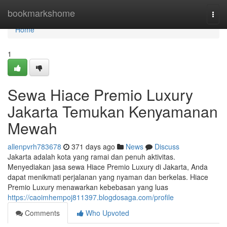
Home
bookmarkshome
Togg
navi
Home
1
Sewa Hiace Premio Luxury
Jakarta Temukan Kenyamanan
Mewah
allenpvrh783678
371 days ago
News
Discuss
Jakarta adalah kota yang ramai dan penuh aktivitas.
Menyediakan jasa sewa Hiace Premio Luxury di Jakarta, Anda
dapat menikmati perjalanan yang nyaman dan berkelas. Hiace
Premio Luxury menawarkan kebebasan yang luas
https://caoimhempoj811397.blogdosaga.com/profile
Comments
Who Upvoted