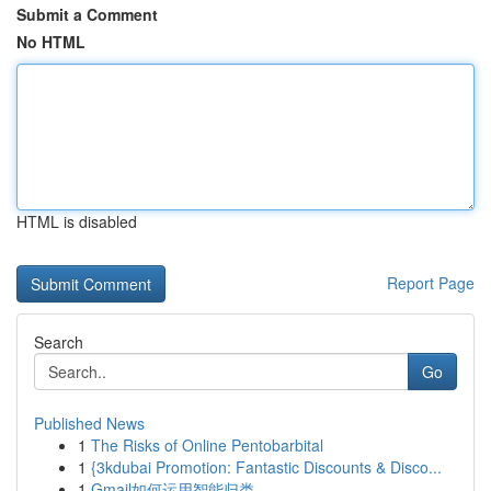
Submit a Comment
No HTML
HTML is disabled
Report Page
Search
Go
Published News
1
The Risks of Online Pentobarbital
1
{3kdubai Promotion: Fantastic Discounts & Disco...
1
Gmail如何运用智能归类