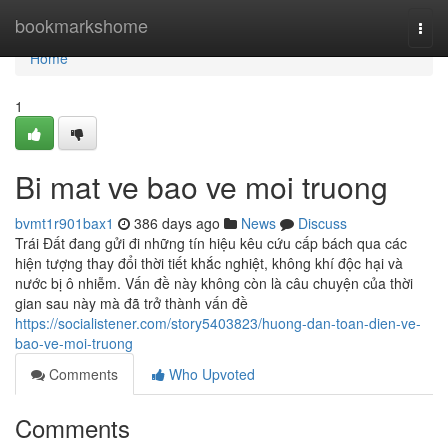
Home
bookmarkshome
Togg
navi
Home
1
Bi mat ve bao ve moi truong
bvmt1r901bax1
386 days ago
News
Discuss
Trái Đất đang gửi đi những tín hiệu kêu cứu cấp bách qua các
hiện tượng thay đổi thời tiết khắc nghiệt, không khí độc hại và
nước bị ô nhiễm. Vấn đề này không còn là câu chuyện của thời
gian sau này mà đã trở thành vấn đề
https://socialistener.com/story5403823/huong-dan-toan-dien-ve-
bao-ve-moi-truong
Comments
Who Upvoted
Comments