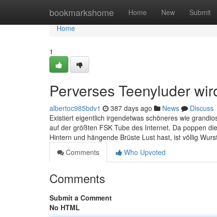
Home
bookmarkshome
Home
New
Submit
Home
1
Perverses Teenyluder wir
albertoc985bdv1
387 days ago
News
Discuss
Existiert eigentlich irgendetwas schöneres wie grandio
auf der größten FSK Tube des Internet. Da poppen die
Hintern und hängende Brüste Lust hast, ist völlig Wurst
Comments
Who Upvoted
Comments
Submit a Comment
No HTML