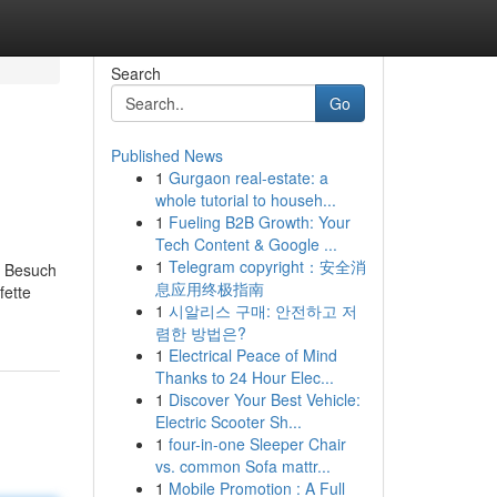
Search
Go
Published News
1
Gurgaon real-estate: a
whole tutorial to househ...
1
Fueling B2B Growth: Your
Tech Content & Google ...
1
Telegram copyright：安全消
n Besuch
息应用终极指南
fette
1
시알리스 구매: 안전하고 저
렴한 방법은?
1
Electrical Peace of Mind
Thanks to 24 Hour Elec...
1
Discover Your Best Vehicle:
Electric Scooter Sh...
1
four-in-one Sleeper Chair
vs. common Sofa mattr...
1
Mobile Promotion : A Full