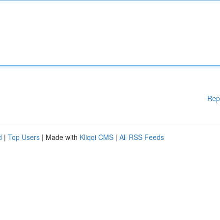
Rep
d
|
Top Users
| Made with
Kliqqi CMS
|
All RSS Feeds