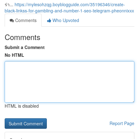
ร่า...
https://mylesohzqg.boyblogguide.com/35196346/create-
black-linkss-for-gambling-and-number-1-seo-telegram-pheonnixxx
Comments
Who Upvoted
Comments
Submit a Comment
No HTML
HTML is disabled
Report Page