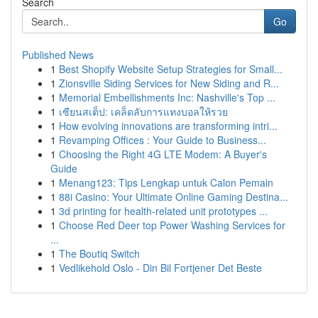
Search
Go
Published News
1
Best Shopify Website Setup Strategies for Small...
1
Zionsville Siding Services for New Siding and R...
1
Memorial Embellishments Inc: Nashville's Top ...
1
เซียนสเต็ป: เคล็ดลับการแทงบอลให้รวย
1
How evolving innovations are transforming intri...
1
Revamping Offices : Your Guide to Business...
1
Choosing the Right 4G LTE Modem: A Buyer's
Guide
1
Menang123: Tips Lengkap untuk Calon Pemain
1
88i Casino: Your Ultimate Online Gaming Destina...
1
3d printing for health-related unit prototypes ...
1
Choose Red Deer top Power Washing Services for
...
1
The Boutiq Switch
1
Vedlikehold Oslo - Din Bil Fortjener Det Beste