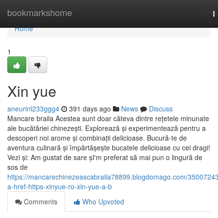
Home
bookmarkshome
T
n
Home
1
Xin yue
aneurinl233ggg4
391 days ago
News
Discuss
Mancare braila Acestea sunt doar câteva dintre rețetele minunate
ale bucătăriei chinezești. Explorează și experimentează pentru a
descoperi noi arome și combinații delicioase. Bucură-te de
aventura culinară și împărtășește bucatele delicioase cu cei dragi!
Vezi și: Am gustat de sare șI'm preferat să mai pun o lingură de
sos de
https://mancarechinezeascabraila78899.blogdomago.com/35007243
a-href-https-xinyue-ro-xin-yue-a-b
Comments
Who Upvoted