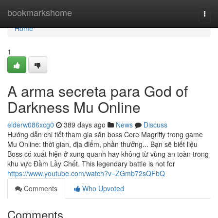
Home
bookmarkshome
Togg
navi
Home
1
A arma secreta para God of
Darkness Mu Online
elderw086xcg0
389 days ago
News
Discuss
Hướng dẫn chi tiết tham gia săn boss Core Magriffy trong game
Mu Online: thời gian, địa điểm, phần thưởng... Bạn sẽ biết liệu
Boss có xuất hiện ở xung quanh hay không từ vùng an toàn trong
khu vực Đầm Lầy Chết. This legendary battle is not for
https://www.youtube.com/watch?v=ZGmb72sQFbQ
Comments
Who Upvoted
Comments