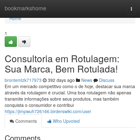
Home
bookmarkshome
Togg
navi
Home
1
Consultoria em Rotulagem:
Sua Marca, Bem Rotulada!
brontemlzk717973
392 days ago
News
Discuss
Em um mercado competitivo como o de hoje, destacar sua marca
através da rotulagem é crucial. Uma boa rotulagem não apenas
transmite informações sobre seus produtos, mas também
conquista o consumidor e contribui
https://jimpwuh726166.birderswiki.com/user
Comments
Who Upvoted
Comments