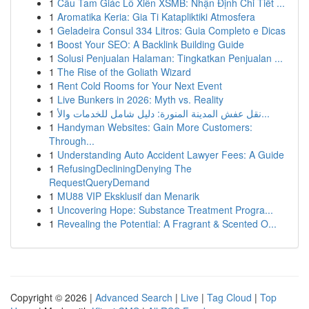
1
Cầu Tam Giác Lô Xiên XSMB: Nhận Định Chi Tiết ...
1
Aromatika Keria: Gia Ti Katapliktiki Atmosfera
1
Geladeira Consul 334 Litros: Guia Completo e Dicas
1
Boost Your SEO: A Backlink Building Guide
1
Solusi Penjualan Halaman: Tingkatkan Penjualan ...
1
The Rise of the Goliath Wizard
1
Rent Cold Rooms for Your Next Event
1
Live Bunkers in 2026: Myth vs. Reality
1
نقل عفش المدينة المنورة: دليل شامل للخدمات والأ...
1
Handyman Websites: Gain More Customers:
Through...
1
Understanding Auto Accident Lawyer Fees: A Guide
1
RefusingDecliningDenying The
RequestQueryDemand
1
MU88 VIP Eksklusif dan Menarik
1
Uncovering Hope: Substance Treatment Progra...
1
Revealing the Potential: A Fragrant & Scented O...
Copyright © 2026 |
Advanced Search
|
Live
|
Tag Cloud
|
Top