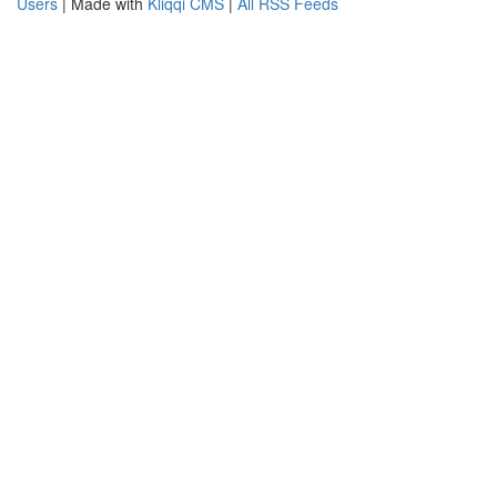
Users
| Made with
Kliqqi CMS
|
All RSS Feeds