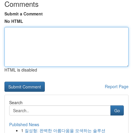
Comments
Submit a Comment
No HTML
HTML is disabled
Report Page
Search
Go
Published News
1
질성형: 완벽한 아름다움을 모색하는 솔루션