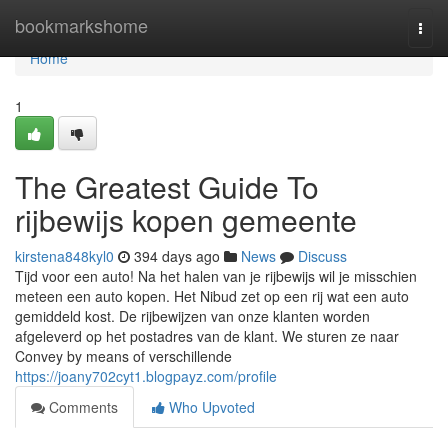
Home
bookmarkshome
Togg
navi
Home
1
The Greatest Guide To
rijbewijs kopen gemeente
kirstena848kyl0
394 days ago
News
Discuss
Tijd voor een auto! Na het halen van je rijbewijs wil je misschien
meteen een auto kopen. Het Nibud zet op een rij wat een auto
gemiddeld kost. De rijbewijzen van onze klanten worden
afgeleverd op het postadres van de klant. We sturen ze naar
Convey by means of verschillende
https://joany702cyt1.blogpayz.com/profile
Comments
Who Upvoted