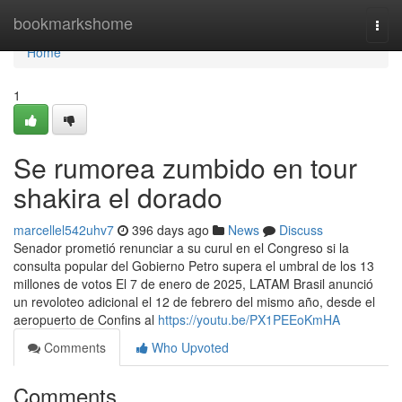
Home
bookmarkshome
Togg
navi
Home
1
Se rumorea zumbido en tour
shakira el dorado
marcellel542uhv7
396 days ago
News
Discuss
Senador prometió renunciar a su curul en el Congreso si la
consulta popular del Gobierno Petro supera el umbral de los 13
millones de votos El 7 de enero de 2025, LATAM Brasil anunció
un revoloteo adicional el 12 de febrero del mismo año, desde el
aeropuerto de Confins al
https://youtu.be/PX1PEEoKmHA
Comments
Who Upvoted
Comments