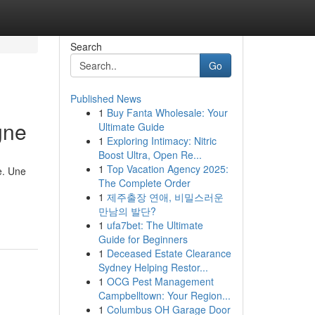
Search
Go
Published News
1
Buy Fanta Wholesale: Your
gne
Ultimate Guide
1
Exploring Intimacy: Nitric
Boost Ultra, Open Re...
1
Top Vacation Agency 2025:
e. Une
The Complete Order
1
제주출장 연애, 비밀스러운
-
만남의 발단?
1
ufa7bet: The Ultimate
Guide for Beginners
1
Deceased Estate Clearance
Sydney Helping Restor...
1
OCG Pest Management
Campbelltown: Your Region...
1
Columbus OH Garage Door