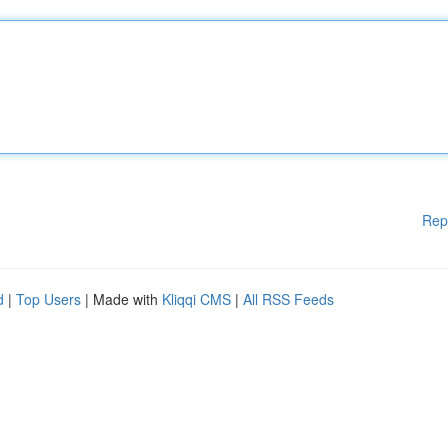
Rep
d
|
Top Users
| Made with
Kliqqi CMS
|
All RSS Feeds