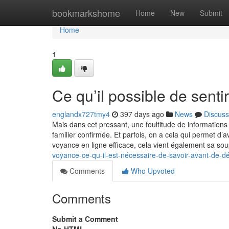
Home
bookmarkshome
Home
New
Submit
Home
1
Ce qu’il possible de senti
englandx727tmy4
397 days ago
News
Discuss
Mais dans cet pressant, une foultitude de information
familier confirmée. Et parfois, on a cela qui permet d’a
voyance en ligne efficace, cela vient également sa so
voyance-ce-qu-il-est-nécessaire-de-savoir-avant-de-d
Comments
Who Upvoted
Comments
Submit a Comment