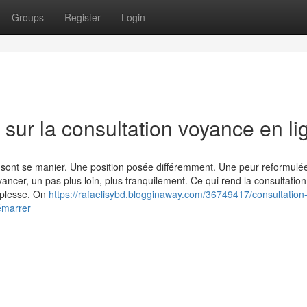
Groups
Register
Login
r sur la consultation voyance en li
s sont se manier. Une position posée différemment. Une peur reformulé
vancer, un pas plus loin, plus tranquilement. Ce qui rend la consultation
uplesse. On
https://rafaelisybd.blogginaway.com/36749417/consultation
émarrer