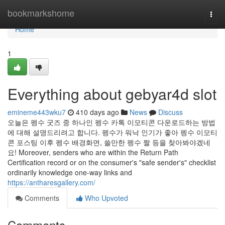
Home
bookmarkshome
Togg
navi
Home
1
Everything about gebyar4d slot
emineme443wku7
410 days ago
News
Discuss
오늘은 펭수 굿즈 중 하나인 펭수 카톡 이모티콘 다운로드하는 방법
에 대해 설명드리려고 합니다. 펭수가 워낙 인기가 좋아 펭수 이모티
콘 포스팅 이후 펭수 배경화면, 쓸만한 펭수 짤 등을 찾아봐야겠네
요! Moreover, senders who are within the Return Path
Certification record or on the consumer's "safe sender's" checklist
ordinarily knowledge one-way links and
https://antharesgallery.com/
Comments
Who Upvoted
Comments