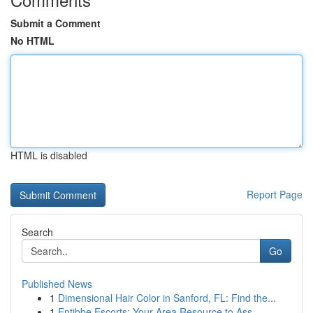
Submit a Comment
No HTML
HTML is disabled
Report Page
Search
Go
Published News
1
Dimensional Hair Color in Sanford, FL: Find the...
1
Entibbe Escorts: Your Area Resource to Ass...