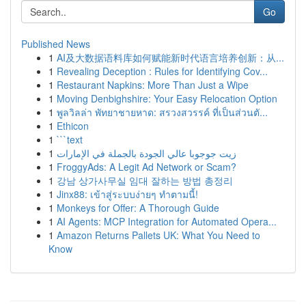
Go
Published News
1
AI及大数据语料库如何赋能新时代语言培养创新：从...
1
Revealing Deception : Rules for Identifying Cov...
1
Restaurant Napkins: More Than Just a Wipe
1
Moving Denbighshire: Your Easy Relocation Option
1
พูลวิลล่า พัทยาชายหาด: สรวงสวรรค์ ที่เป็นส่วนตั...
1
Ethicon
1
```text
1
زيت جوجوبا عالي الجودة بالجملة في الإمارات
1
FroggyAds: A Legit Ad Network or Scam?
1
강남 상가사무실 임대 잘하는 방법 총정리
1
Jinx88: เข้าสู่ระบบง่ายๆ ทำตามนี้!
1
Monkeys for Offer: A Thorough Guide
1
AI Agents: MCP Integration for Automated Opera...
1
Amazon Returns Pallets UK: What You Need to
Know