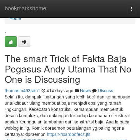
Home
bookmarkshome
Togg
navi
Home
1
The smart Trick of Fakta Baja
Pegasus Andy Utama That No
One is Discussing
thomasm493sdn1
414 days ago
News
Discuss
Selain itu, dampak lingkungan yang lebih kecil dan kemampuan
untukdidaur ulang membuat baja menjadi opsi yang ramah
lingkungan. Kecepatan konstruksi, kemampuan membentuk
desain kompleks, dan dukungan terhadap keamanan struktural
adalah keunggulan tambahan dari konstruksi baja. Aaa lg baca
weblog ini lg. Komik doraemon petualangan yg paling ngena
ceritanya: doraemon
https://ricardodfecz.jts-