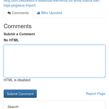
blog.com/34659465/5-essential-elements-for-andy-utama-dan-
baja-pegasus-import
Comments
Who Upvoted
Comments
Submit a Comment
No HTML
HTML is disabled
Report Page
Search