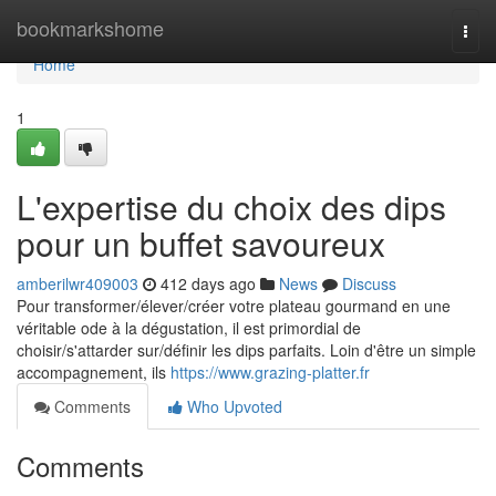
Home
bookmarkshome
Togg
navi
Home
1
L'expertise du choix des dips
pour un buffet savoureux
amberilwr409003
412 days ago
News
Discuss
Pour transformer/élever/créer votre plateau gourmand en une
véritable ode à la dégustation, il est primordial de
choisir/s'attarder sur/définir les dips parfaits. Loin d'être un simple
accompagnement, ils
https://www.grazing-platter.fr
Comments
Who Upvoted
Comments