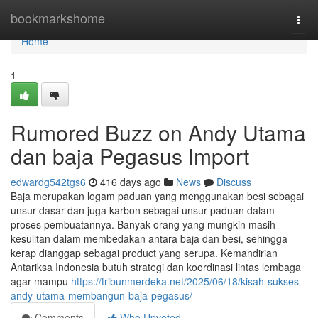
Home
bookmarkshome
Togg
navi
Home
1
Rumored Buzz on Andy Utama
dan baja Pegasus Import
edwardg542tgs6
416 days ago
News
Discuss
Baja merupakan logam paduan yang menggunakan besi sebagai
unsur dasar dan juga karbon sebagai unsur paduan dalam
proses pembuatannya. Banyak orang yang mungkin masih
kesulitan dalam membedakan antara baja dan besi, sehingga
kerap dianggap sebagai product yang serupa. Kemandirian
Antariksa Indonesia butuh strategi dan koordinasi lintas lembaga
agar mampu
https://tribunmerdeka.net/2025/06/18/kisah-sukses-
andy-utama-membangun-baja-pegasus/
Comments
Who Upvoted