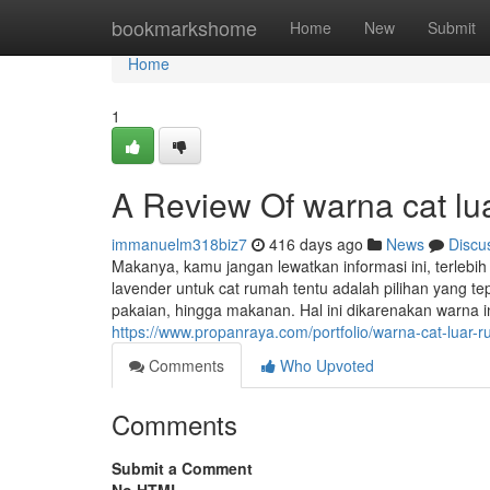
Home
bookmarkshome
Home
New
Submit
Home
1
A Review Of warna cat lu
immanuelm318biz7
416 days ago
News
Discu
Makanya, kamu jangan lewatkan informasi ini, terlebi
lavender untuk cat rumah tentu adalah pilihan yang t
pakaian, hingga makanan. Hal ini dikarenakan warna
https://www.propanraya.com/portfolio/warna-cat-luar-
Comments
Who Upvoted
Comments
Submit a Comment