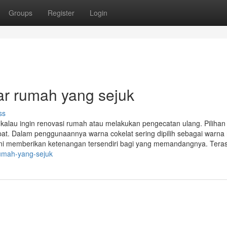
Groups
Register
Login
ar rumah yang sejuk
ss
h kalau ingin renovasi rumah atau melakukan pengecatan ulang. Piliha
epat. Dalam penggunaannya warna cokelat sering dipilih sebagai warna
 ini memberikan ketenangan tersendiri bagi yang memandangnya. Tera
rumah-yang-sejuk