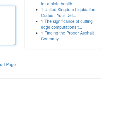
for athlete health ...
1
United Kingdom Liquidation
Crates : Your Def...
1
The significance of cutting-
edge computations t...
1
Finding the Proper Asphalt
Company
ort Page