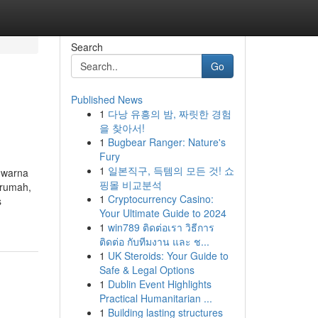
Search
Go
Published News
1
다낭 유흥의 밤, 짜릿한 경험
을 찾아서!
1
Bugbear Ranger: Nature's
Fury
1
일본직구, 득템의 모든 것! 쇼
n warna
핑몰 비교분석
 rumah,
1
Cryptocurrency Casino:
s
Your Ultimate Guide to 2024
1
win789 ติดต่อเรา วิธีการ
ติดต่อ กับทีมงาน และ ช...
1
UK Steroids: Your Guide to
Safe & Legal Options
1
Dublin Event Highlights
Practical Humanitarian ...
1
Building lasting structures