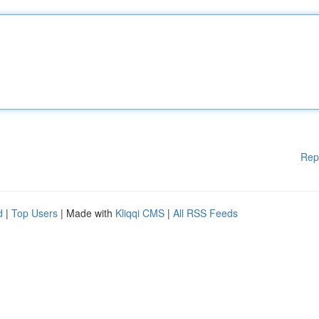
Rep
d
|
Top Users
| Made with
Kliqqi CMS
|
All RSS Feeds