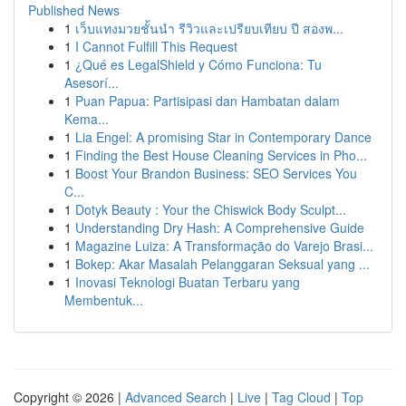
Published News
1
เว็บแทงมวยชั้นนำ รีวิวและเปรียบเทียบ ปี สองพ...
1
I Cannot Fulfill This Request
1
¿Qué es LegalShield y Cómo Funciona: Tu
Asesorí...
1
Puan Papua: Partisipasi dan Hambatan dalam
Kema...
1
Lia Engel: A promising Star in Contemporary Dance
1
Finding the Best House Cleaning Services in Pho...
1
Boost Your Brandon Business: SEO Services You
C...
1
Dotyk Beauty : Your the Chiswick Body Sculpt...
1
Understanding Dry Hash: A Comprehensive Guide
1
Magazine Luiza: A Transformação do Varejo Brasi...
1
Bokep: Akar Masalah Pelanggaran Seksual yang ...
1
Inovasi Teknologi Buatan Terbaru yang
Membentuk...
Copyright © 2026 |
Advanced Search
|
Live
|
Tag Cloud
|
Top